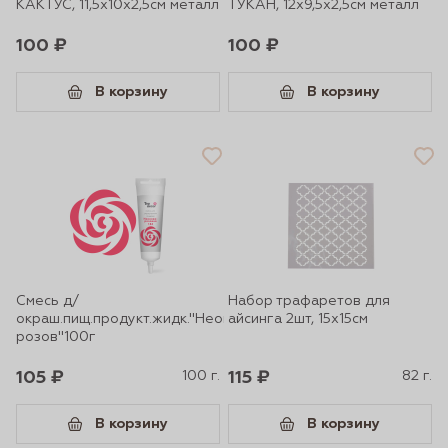
КАКТУС, 11,5х10х2,5см металл
ТУКАН, 12х9,5х2,5см металл
100 ₽
100 ₽
В корзину
В корзину
Смесь д/
Набор трафаретов для
окраш.пищ.продукт.жидк."Неоново-
айсинга 2шт, 15х15см
розов"100г
105 ₽
100 г.
115 ₽
82 г.
В корзину
В корзину