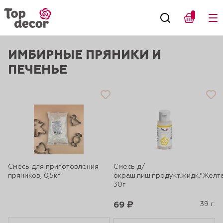
ИМБИРНЫЕ ПРЯНИКИ И
ПЕЧЕНЬЕ
Смесь для приготовления
Смесь д/
пряников, 0,5кг
окраш.пищ.продукт.жидк."Желт
30г
69 ₽
39 г.