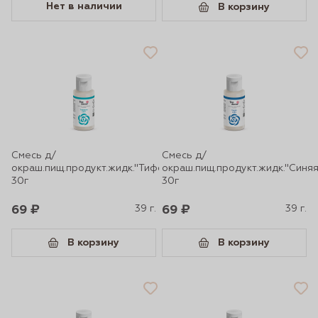
Нет в наличии
В корзину
Смесь д/
Смесь д/
окраш.пищ.продукт.жидк."Тиффани"
окраш.пищ.продукт.жидк."Синяя
30г
30г
69 ₽
39 г.
69 ₽
39 г.
В корзину
В корзину