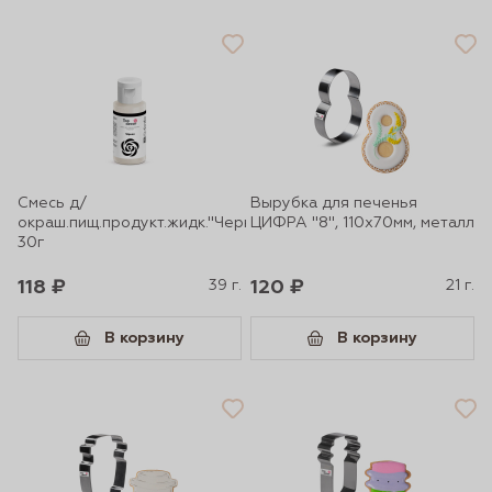
Смесь д/
Вырубка для печенья
окраш.пищ.продукт.жидк."Черная"
ЦИФРА "8", 110х70мм, металл
30г
118 ₽
39 г.
120 ₽
21 г.
В корзину
В корзину