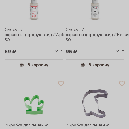
Смесь д/
Смесь д/
окраш.пищ.продукт.жидк."Арбузная"
окраш.пищ.продукт.жидк."Белая
30г
30г
69 ₽
39 г.
96 ₽
39 г.
В корзину
В корзину
Вырубка для печенья
Вырубка для печенья