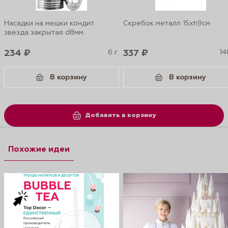
Насадки на мешки кондит.
Скребок металл 15xh9см
звезда закрытая d8мм
234 ₽
6 г.
337 ₽
14
В корзину
В корзину
Добавить в корзину
Похожие идеи